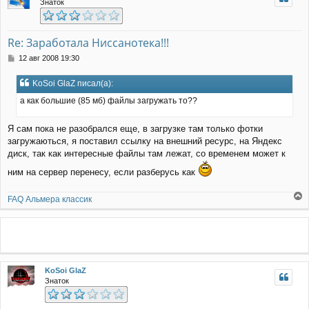
Знаток
я
к
н
а
Re: Заработала Ниссанотека!!!
ч
С
12 авг 2008 19:30
а
о
л
о
у
KoSoi GlaZ писал(а):
б
щ
а как большие (85 мб) файлы загружать то??
е
н
Я сам пока не разобрался еще, в загрузке там только фотки
и
е
загружаються, я поставил ссылку на внешний ресурс, на Яндекс
диск, так как интересные файлы там лежат, со временем может к
ним на сервер перенесу, если разберусь как
FAQ Альмера классик
е
р
н
у
т
ь
KoSoi GlaZ
с
Знаток
я
к
н