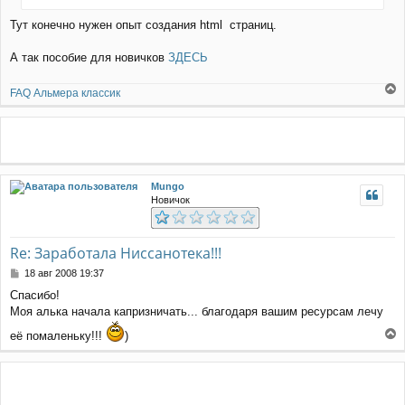
н
Тут конечно нужен опыт создания html страниц.
и
е
А так пособие для новичков
ЗДЕСЬ
FAQ Альмера классик
е
р
н
у
т
ь
Mungo
с
Новичок
я
к
н
а
Re: Заработала Ниссанотека!!!
ч
С
18 авг 2008 19:37
а
о
л
Спасибо!
о
у
Моя алька начала капризничать... благодаря вашим ресурсам лечу
б
щ
её помаленьку!!!
)
е
е
н
р
и
н
е
у