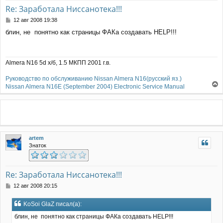
а
Re: Заработала Ниссанотека!!!
ч
С
12 авг 2008 19:38
а
о
л
блин, не понятно как страницы ФАКа создавать HELP!!!
о
у
б
щ
е
Almera N16 5d х/б, 1.5 МКПП 2001 г.в.
н
и
Руководство по обслуживанию Nissan Almera N16(русский яз.)
е
Nissan Almera N16E (September 2004) Electronic Service Manual
е
р
н
у
т
ь
artem
с
Знаток
я
к
н
а
Re: Заработала Ниссанотека!!!
ч
С
12 авг 2008 20:15
а
о
л
о
у
KoSoi GlaZ писал(а):
б
щ
блин, не понятно как страницы ФАКа создавать HELP!!!
е