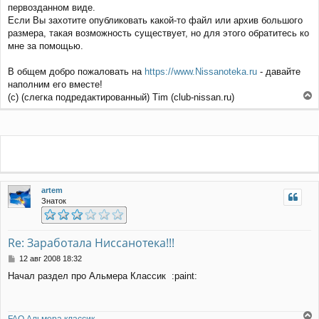
первозданном виде.
Если Вы захотите опубликовать какой-то файл или архив большого
размера, такая возможность существует, но для этого обратитесь ко
мне за помощью.
В общем добро пожаловать на
https://www.Nissanoteka.ru
- давайте
наполним его вместе!
(с) (слегка подредактированный) Tim (сlub-nissan.ru)
е
р
н
у
т
ь
с
я
artem
к
Знаток
н
а
ч
Re: Заработала Ниссанотека!!!
а
л
С
12 авг 2008 18:32
у
о
Начал раздел про Альмера Классик :paint:
о
б
щ
е