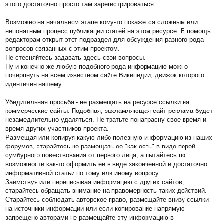
этого достаточно просто там зарегистрироваться.
Возможно на начальном этапе кому-то покажется сложным или
непонятным процесс публикации статей на этом ресурсе. В помощь
редакторам открыт этот подраздел для обсуждения разного рода
вопросов связанных с этим проектом.
Не стесняйтесь задавать здесь свои вопросы.
Ну и конечно же любую подобного рода информацию можно
почерпнуть на всем известном сайте Википедии, движок которого
идентичен нашему.
Убедительная просьба - не размещать на ресурсе ссылки на
коммерческие сайты. Подобная, захламляющая сайт реклама будет
незамедлительно удаляться. Не тратьте понапрасну свое время и
время других участников проекта.
Размещая или копируя какую либо полезную информацию из наших
форумов, старайтесь не размещать ее "как есть" в виде порой
сумбурного повествования от первого лица, а пытайтесь по
возможности как-то оформить ее в виде законченной и достаточно
информативной статьи по тому или иному вопросу.
Заимствуя или переписывая информацию с других сайтов,
старайтесь обращать внимание на правомерность таких действий.
Старайтесь соблюдать авторское право, размещайте внизу ссылки
на источники информации или если копирование напрямую
запрещено авторами не размещайте эту информацию в