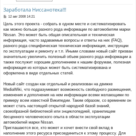
Заработала Ниссанотека!!!
С
12 авг 2008 14:21
о
Цель этого проекта - собрать в одном месте и систематизировать
о
как можно больше разного рода информации по автомобилям марки
б
щ
Nissan. Это может быть общая описательная и техническая
е
информация, часто задаваемые вопросы и ответы на них (FAQ),
н
разного рода специфическая техническая информация, инструкции
и
по эксплуатации и ремонту и т.п. Иными словами новый сайт призван
е
значительно увеличить полезный объем разного рода информации а
также послужит хорошим дополнением к нашим форумам, полезная
информация из которых может быть систематизирована и
оформлена в виде отдельных статей.
Новый сайт создан как отдельный и реализован на движке
MediaWiki, что подразумевает возможность свободного размещения,
изменения и дополнения на нем информации всеми желающими по
примеру всем известной Википедии. Таким образом, со временем он
может стать настоящей открытой народной базой знаний,
своеобразной библиотекой или энциклопедией, хранилищем
бесценного человеческого опыта в области эксплуатации
автомобилей марки Nissan.
Приглашаются все, кто может и хочет внести свой вклад в
наполнение этого ресурса присоединиться к этому процессу. Для