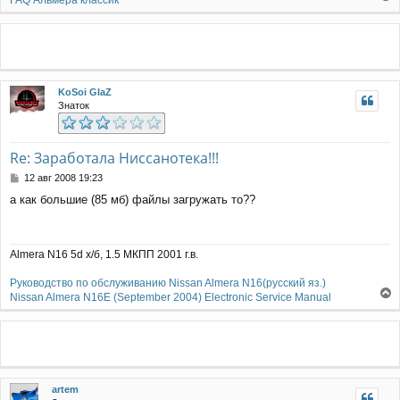
FAQ Альмера классик
н
е
и
р
е
н
у
т
ь
KoSoi GlaZ
с
Знаток
я
к
н
а
Re: Заработала Ниссанотека!!!
ч
С
12 авг 2008 19:23
а
о
л
а как большие (85 мб) файлы загружать то??
о
у
б
щ
е
Almera N16 5d х/б, 1.5 МКПП 2001 г.в.
н
и
Руководство по обслуживанию Nissan Almera N16(русский яз.)
е
Nissan Almera N16E (September 2004) Electronic Service Manual
е
р
н
у
т
ь
artem
с