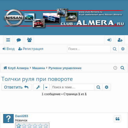
Поис
Р
с
о
ол
хо
ег
Вход
Регистрация
ы
ру
ьз
д
ис
лк
м
ов
тр
П
Клуб Алмера
Машина
Рулевое управление
о
и
ы
ат
ац
Толчки руля при повороте
и
ел
ия
Поиск
Расшире
Ответить
с
и
к
1 сообщение • Страница
1
из
1
Danil283
Новичок