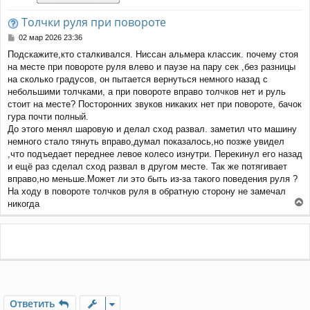
Толчки руля при повороте
С
02 мар 2026 23:36
о
Подскажите,кто сталкивался. Ниссан альмера классик. почему стоя
о
на месте при повороте руля влево и паузе на пару сек ,без разницы
б
щ
на сколько градусов, он пытается вернуться немного назад с
е
небольшими толчками, а при повороте вправо толчков нет и руль
н
стоит на месте? Посторонних звуков никаких нет при повороте, бачок
и
гура почти полный.
е
До этого менял шаровую и делал сход развал. заметил что машину
немного стало тянуть вправо,думал показалось,но позже увидел
,что подъедает переднее левое колесо изнутри. Перекинул его назад
и ещё раз сделал сход развал в другом месте. Так же потягивает
вправо,но меньше.Может ли это быть из-за такого поведения руля ?
На ходу в повороте толчков руля в обратную сторону не замечал
никогда
е
р
н
у
т
ь
с
я
Ответить
к