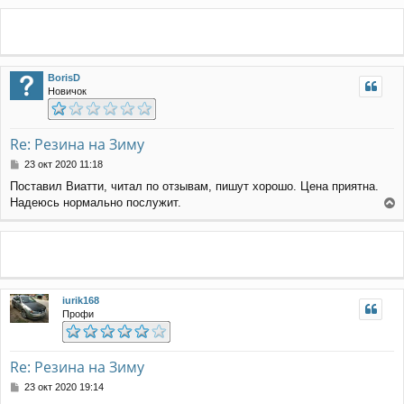
и
р
е
н
у
т
ь
BorisD
с
Новичок
я
к
н
а
Re: Резина на Зиму
ч
С
23 окт 2020 11:18
а
о
л
Поставил Виатти, читал по отзывам, пишут хорошо. Цена приятна.
о
у
Надеюсь нормально послужит.
б
е
щ
е
р
н
н
и
у
е
т
ь
iurik168
с
Профи
я
к
н
а
Re: Резина на Зиму
ч
С
23 окт 2020 19:14
а
о