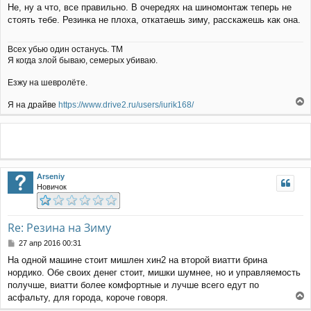
л
Не, ну а что, все правильно. В очередях на шиномонтаж теперь не
о
у
стоять тебе. Резинка не плоха, откатаешь зиму, расскажешь как она.
б
щ
е
Всех убью один останусь. ТМ
н
Я когда злой бываю, семерых убиваю.
и
е
Езжу на шевролёте.
Я на драйве
https://www.drive2.ru/users/iurik168/
е
р
н
у
т
ь
Arseniy
с
Новичок
я
к
н
а
Re: Резина на Зиму
ч
С
27 апр 2016 00:31
а
о
л
На одной машине стоит мишлен хин2 на второй виатти брина
о
у
нордико. Обе своих денег стоит, мишки шумнее, но и управляемость
б
щ
получше, виатти более комфортные и лучше всего едут по
е
асфальту, для города, короче говоря.
н
е