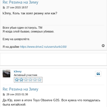
а
Re: Резина на Зиму
ч
С
27 сен 2015 18:57
а
о
л
k3nny, Коль так взял резину или как?
о
у
б
щ
е
Всех убью один останусь. ТМ
н
Я когда злой бываю, семерых убиваю.
и
е
Езжу на шевролёте.
Я на драйве
https://www.drive2.ru/users/iurik168/
е
р
н
у
т
ь
k3nny
с
Активный участник
я
к
н
а
Re: Резина на Зиму
ч
С
28 сен 2015 01:38
а
о
л
Да Юр, взял в итоге Toyo Observe G3S. Вся кумха что попадалась
о
у
была китайской.
б