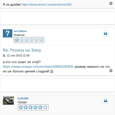
Я на драйве
https://www.drive2.ru/users/iurik168/
е
р
н
у
т
ь
хоттабыч
с
Новичок
я
к
н
а
Re: Резина на Зиму
ч
С
11 сен 2015 11:56
а
о
л
а кто что знает об этой?
о
у
https://www.vmauto.ru/tyres/item/h0000106455/
размер немного не тот,
б
щ
но уж больно ценник сладкий )))
е
е
н
р
и
н
е
у
т
ь
iurik168
с
Профи
я
к
н