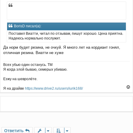
л
о
у
б
щ
е
н
и
BorisD писал(а):
е
Поставил Виатти, читал по отзывам, пишут хорошо. Цена приятна.
Надеюсь нормально послужит.
Да норм будет резина, не очкуй. Я много лет на кордиант гонял,
отличная резина. Виатти не хуже
Всех убью один останусь. ТМ
Я когда злой бываю, семерых убиваю.
Езжу на шевролёте.
Я на драйве
https://www.drive2.ru/users/iurik168/
е
р
н
у
т
ь
с
я
Ответить
к