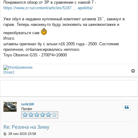
щ
Понравился обзор от ЗР в сравнении с хаккой 7 -
е
https://www.zr.ru/content/articles/5187 ... apeliitta/
н
и
Уже обул в недавно купленный комлпект штамов 15``, закинул в
е
гараж. Теперь наконец-то буду экономить на шиномонтажке и
переобуваться сам
Итого:
штампы оригинал бу с альки n16 2005 года - 2500. Состояние
приличное, отбалансировались неплохо.
Toyo Observe G3S - 2700*4=10800
Drive2
е
р
н
у
т
ь
iurik168
с
Профи
я
к
н
а
Re: Резина на Зиму
ч
С
28 сен 2015 23:58
а
о