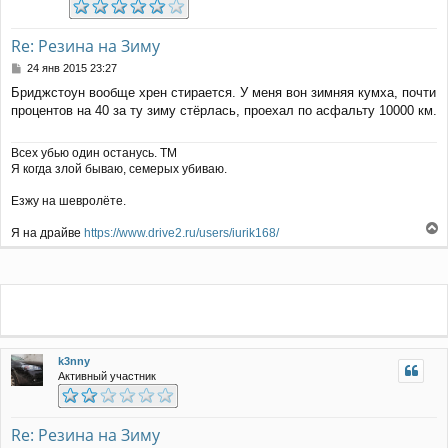
Re: Резина на Зиму
С
24 янв 2015 23:27
о
Бриджстоун вообще хрен стирается. У меня вон зимняя кумха, почти
о
процентов на 40 за ту зиму стёрлась, проехал по асфальту 10000 км.
б
щ
е
Всех убью один останусь. ТМ
н
Я когда злой бываю, семерых убиваю.
и
е
Езжу на шевролёте.
Я на драйве
https://www.drive2.ru/users/iurik168/
е
р
н
у
т
ь
с
я
k3nny
к
Активный участник
н
а
ч
Re: Резина на Зиму
а