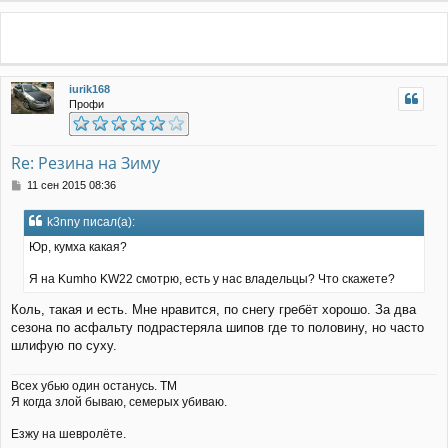
р
н
у
т
ь
iurik168
с
Профи
я
к
н
а
Re: Резина на Зиму
ч
С
11 сен 2015 08:36
а
о
л
о
у
k3nny писал(а):
б
щ
Юр, кумха какая?
е
н
Я на Kumho KW22 смотрю, есть у нас владельцы? Что скажете?
и
е
Коль, такая и есть. Мне нравится, по снегу гребёт хорошо. За два
сезона по асфальту подрастеряла шипов где то половину, но часто
шлифую по суху.
Всех убью один останусь. ТМ
Я когда злой бываю, семерых убиваю.
Езжу на шевролёте.