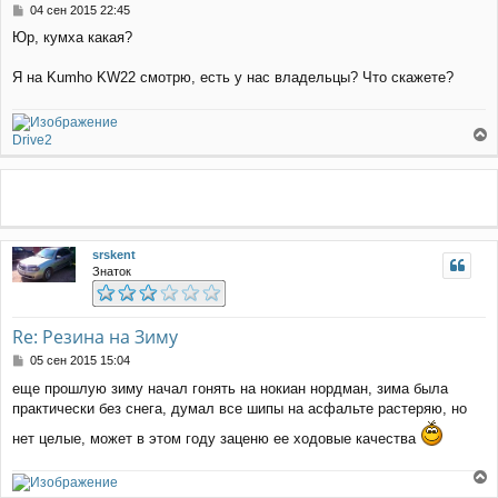
л
С
04 сен 2015 22:45
у
о
Юр, кумха какая?
о
б
щ
Я на Kumho KW22 смотрю, есть у нас владельцы? Что скажете?
е
н
и
Drive2
е
е
р
н
у
т
ь
srskent
с
Знаток
я
к
н
а
Re: Резина на Зиму
ч
С
05 сен 2015 15:04
а
о
л
еще прошлую зиму начал гонять на нокиан нордман, зима была
о
у
практически без снега, думал все шипы на асфальте растеряю, но
б
щ
нет целые, может в этом году заценю ее ходовые качества
е
н
и
е
е