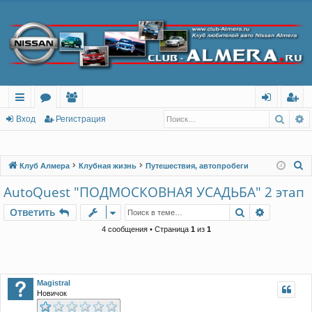
Поис
Р
с
о
ол
хо
ег
Вход
Регистрация
ы
ру
ьз
д
ис
лк
м
ов
тр
П
Клуб Алмера
Клубная жизнь
Путешествия, автопробеги
о
и
ы
ат
ац
AutoQuest "ПОДМОСКОВНАЯ УСАДЬБА" 2 этап
и
ел
ия
Поиск
Расшире
Ответить
с
и
к
4 сообщения • Страница
1
из
1
Magistral
Новичок