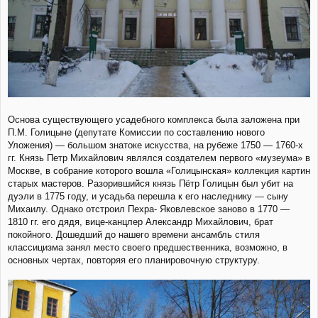
Основа существующего усадебного комплекса была заложена при
П.М. Голицыне (депутате Комиссии по составлению нового
Уложения) — большом знатоке искусства, на рубеже 1750 — 1760-х
гг. Князь Петр Михайлович являлся создателем первого «музеума» в
Москве, в собрание которого вошла «Голицынская» коллекция картин
старых мастеров. Разорившийся князь Пётр Голицын был убит на
дуэли в 1775 году, и усадьба перешла к его наследнику — сыну
Михаилу. Однако отстроил Пехра- Яковлевское заново в 1770 —
1810 гг. его дядя, вице-канцлер Александр Михайлович, брат
покойного. Дошедший до нашего времени ансамбль стиля
классицизма занял место своего предшественника, возможно, в
основных чертах, повторяя его планировочную структуру.