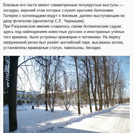
Боковые его части имеют симметричные полукруглые выступы —
экседры, верхний этаж которых служил крытыми балконами.
Галереи с колоннадами ведут к боковым, далеко выступающим во
двор флигелям (архитектор С.Е. Чернышев).
При Разумовском имение славилось своим ботаническим садом;
здесь под наблюдением известных русских и иностранных учёных
того времени, были устроены оранжереи и питомники. На берегу
запруженной речки был разбит английский парк, высажены аллеи,
установлены мраморные статуи, павильоны, беседки.