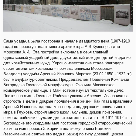
Сама усадьба была построена в начале двадцатого века (1907-1910
года) по проекту талантливого архитектора А.В Кузнецова для
Морозова А.И.. Эта постройка включала в себя главный
одноэтажный усадебный дом, двухэтажный дом для детей и здание
для хозяйственных нужд. Хорошо известна она стала благодаря
своим именитым хозяевам – промышленникам Морозовым.
Владелец усадьбы Арсений Иванович Морозов (23.02.1850 - 1932 гг.)
был мануфактур-советником, Председателем Правления Компании
Богородско-Глуховской мануфактуры. Окончил Московское
коммерческое училище, в Манчестере изучал текстильное дело.
Постоянно жил в Глухове. Рабочие уважали Арсения Ивановича за
строгость в деле и добрые проявления в жизни. Как глава правления
Арсений Иванович сделал многое для поддержания социального
мира в Глухове, строил много школ, больниц, домов призрения,
помогал рабочим ссудами для строительства и т. п. В 1911-1912 гг. в
Богородске его усердием был построен городской старообрядческий
храм во имя пророка Захарии и великомученицы Евдокии
(тезоименитые святые его деда и бабки) по типу древней церкви