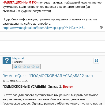
НАВИГАЦИОННЫМ ПО
) получает экипаж, набравший максимальное
суммарное количество очков на всех этапах автопробега (за
вычетом 2-х худших результатов).
Подробная информация, правила проведения и заявка на участие
размещены на сайте автопробега:
https://www.magistral.su/forum/viewtopic.php?f=149&t=1461
е
р
н
у
т
ь
с
я
Magistral
к
Новичок
н
а
ч
Re: AutoQuest "ПОДМОСКОВНАЯ УСАДЬБА" 2 этап
а
л
С
19 фев 2012 01:22
у
о
ПОДМОСКОВНЫЕ УСАДЬБЫ
-Эпизод 2:
Восток
о
б
щ
В этот раз для своего путешествия мы решили выбрать восточное
е
направление, а именно, так нелюбимое всеми дачниками
н
Горьковское шоссе. Однако, раннее субботнее утро отпустило нас из