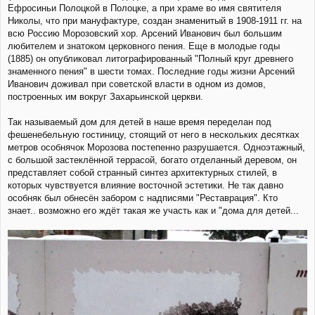
Ефросиньи Полоцкой в Полоцке, а при храме во имя святителя
Николы, что при мануфактуре, создан знаменитый в 1908-1911 гг. на
всю Россию Морозовский хор. Арсений Иванович был большим
любителем и знатоком церковного пения. Еще в молодые годы
(1885) он опубликовал литографированный "Полный круг древнего
знаменного пения" в шести томах. Последние годы жизни Арсений
Иванович доживал при советской власти в одном из домов,
построенных им вокруг Захарьинской церкви.
Так называемый дом для детей в наше время переделан под
фешенебельную гостиницу, стоящий от него в нескольких десятках
метров особнячок Морозова постепенно разрушается. Одноэтажный,
с большой застеклённой террасой, богато отделанный деревом, он
представляет собой странный синтез архитектурных стилей, в
которых чувствуется влияние восточной эстетики. Не так давно
особняк был обнесён забором с надписями "Реставрация". Кто
знает.. возможно его ждёт такая же участь как и "дома для детей...