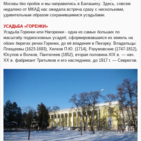
и
Москвы без пробок и мы направились в Балашиху. Здесь, совсем
е
недалеко от МКАД нас ожидала встреча сразу с несколькими,
удивительным образом сохранившимися усадьбами.
УСАДЬБА «ГОРЕНКИ»
Усадьба Горенки или Нагоренки - одна из самых больших по
масштабу подмосковных усадеб, сформировавшаяся из земель на
обоих берегах речки Горенки, до её впадения в Пехорку. Владельцы:
Плещеевы (1623-1693), Хилков П.Ю. (1714), Разумовские (1747-1812),
Юсупов и Волков, Пантелеев (1852), вторая половина XIX в. — нач.
XX в. фабрикант Третьяков и его наследники, до 1917 г. — Севрюгов.