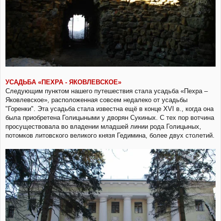
УСАДЬБА «ПЕХРА - ЯКОВЛЕВСКОЕ»
Следующим пунктом нашего путешествия стала усадьба «Пехра –
Яковлевское», расположенная совсем недалеко от усадьбы
"Горенки". Эта усадьба стала известна ещё в конце XVI в., когда она
была приобретена Голицыными у дворян Сукиных. С тех пор вотчина
просуществовала во владении младшей линии рода Голицыных,
потомков литовского великого князя Гедимина, более двух столетий.