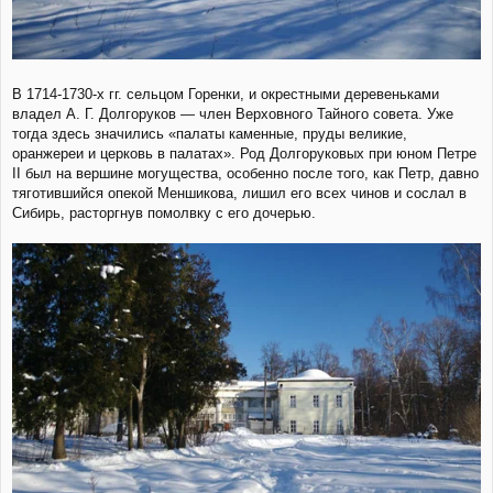
В 1714-1730-х гг. сельцом Горенки, и окрестными деревеньками
владел А. Г. Долгоруков — член Верховного Тайного совета. Уже
тогда здесь значились «палаты каменные, пруды великие,
оранжереи и церковь в палатах». Род Долгоруковых при юном Петре
II был на вершине могущества, особенно после того, как Петр, давно
тяготившийся опекой Меншикова, лишил его всех чинов и сослал в
Сибирь, расторгнув помолвку с его дочерью.