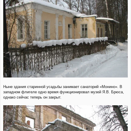
Ныне здания старинной усадьбы занимает санаторий «Монино». В
западном флигеле одно время функционировал музей Я.В. Брюса,
однако сейчас теперь он закрыт.