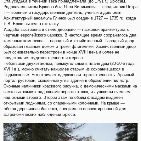
Эта усадьба в течении века принадлежала (до 1791 г.) Брюсам.
Родоначальником Брюсов был Яков Вилимович — сподвижник Петра
I — военный и государственный деятель, учёный и дипломат.
Архитектурный ансамбль Глинок был создан в 1727 — 1735 гг., когда
Я.В. Брюс вышел в отставку.
Усадьба выстроена в стиле дворцово — парковой архитектуры, с
чертами европейского барокко. В настоящее время сохранилось два
каменных комплекса — парадный и хозяйственный. Парадный двор
образован главным домом и тремя флигелями. Хозяйственный двор
был основательно перестроен в конце XVIII века и более не
представляет художественного интереса.
Небольшой двухэтажный, прямоугольный в плане дом (20-30-е годы
XVIII в.), можно считать наиболее старым из сохранившихся в
Подмосковье. Его отличает сдержанная торжественность. Арочный
портал рустован, скошенные углы здания в обрамлении пилястр.
Оконные наличники красивого рисунка, с демоническими масками на
замковых камнях над окнами первого этажа, и лучковым очельем —
над окнами второго. Второй этаж по обоим фасадам выделен
открытыми лоджиями, со спаренными колоннами. На крыше —
лёгкая деревянная башенка, специально спроектированной для
астрономических наблюдений Брюса.