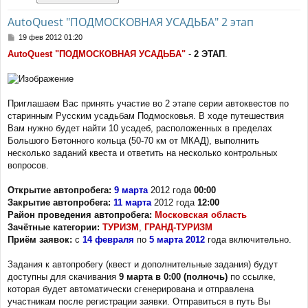
AutoQuest "ПОДМОСКОВНАЯ УСАДЬБА" 2 этап
С
19 фев 2012 01:20
о
AutoQuest "ПОДМОСКОВНАЯ УСАДЬБА"
-
2 ЭТАП
.
о
б
щ
е
н
Приглашаем Вас принять участие во 2 этапе серии автоквестов по
и
старинным Русским усадьбам Подмосковья. В ходе путешествия
е
Вам нужно будет найти 10 усадеб, расположенных в пределах
Большого Бетонного кольца (50-70 км от МКАД), выполнить
несколько заданий квеста и ответить на несколько контрольных
вопросов.
Открытие автопробега:
9 марта
2012 года
00:00
Закрытие автопробега:
11 марта
2012 года
12:00
Район проведения автопробега:
Московская область
Зачётные категории:
ТУРИЗМ
,
ГРАНД-ТУРИЗМ
Приём заявок:
с
14 февраля
по
5 марта 2012
года включительно.
Задания к автопробегу (квест и дополнительные задания) будут
доступны для скачивания
9 марта в 0:00 (полночь)
по ссылке,
которая будет автоматически сгенерирована и отправлена
участникам после регистрации заявки. Отправиться в путь Вы