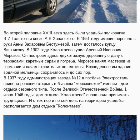
Во второй половине XVIII века здесь были усадьбы полковника
В.И.Толстого и князя А.В.Хованского. В 1851 году имение перешло в
руки Анны Захаровны Бестужевой, затем досталось купцу
Вишнякову. В 1902 году Колонтаево купил Арсений Иванович
Морозов. Он построил здесь двухэтажную деревянную дачу с
террасами, каретные сараи и погреба. Морозов нанял мастеров из
Германии и начал строительство плотины. Возведенное им здание
водяной мельницы сохранилось и до сих пор.
В 1937 году администрация завода №12 в посёлке Электросталь
приняла решение открыть в бывшем "морозовском" имении - дом
отдыха сезонного типа. После Великой Отечественной Войны, 1
июня 1946 годы, дом отдыха "Колонтаево" снова начл принимать
трудящихся. И с тех пор и по сей день на территории усадьбы
располагается дом отдыха "Колонтаево".