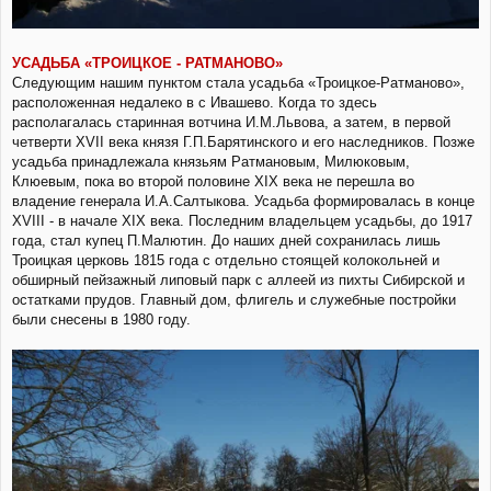
УСАДЬБА «ТРОИЦКОЕ - РАТМАНОВО»
Следующим нашим пунктом стала усадьба «Троицкое-Ратманово»,
расположенная недалеко в с Ивашево. Когда то здесь
располагалась старинная вотчина И.М.Львова, а затем, в первой
четверти XVII века князя Г.П.Барятинского и его наследников. Позже
усадьба принадлежала князьям Ратмановым, Милюковым,
Клюевым, пока во второй половине XIX века не перешла во
владение генерала И.А.Салтыкова. Усадьба формировалась в конце
XVIII - в начале XIX века. Последним владельцем усадьбы, до 1917
года, стал купец П.Малютин. До наших дней сохранилась лишь
Троицкая церковь 1815 года с отдельно стоящей колокольней и
обширный пейзажный липовый парк с аллеей из пихты Сибирской и
остатками прудов. Главный дом, флигель и служебные постройки
были снесены в 1980 году.