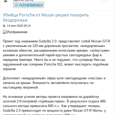
Убийца Porsche от Nissan решил покорить
бездорожье
С
14 июл 2020 09:14
о
о
б
щ
Проект под названием Godzilla 2.0. представляет собой Nissan GT-R
е
с увеличенным на 120 мм дорожным просветом, «внедорожным»
н
кузовным обвесом, расширенными колесными арками, «зубастыми»
и
шинами и дополнительной парой круглых светодиодных фар в
е
переднем бампере. Никто бы и не подумал, что суперкар Ниссан,
задуманный как соперник Porsche 911, может выглядеть подобным
образом.
Дополняют «внедорожный» образ купе светодиодная «люстра» и
запаска на крыше. Внешность автомобиля получилась по-
настоящему безумной.
Но основные усилия авторы проекта направили на доработку
штатной 3.8-литровой «турбошестерки». В результате отдача 485-
сильного мотора превысила 600 л.с. Как утверждают тюнеры,
Godzilla 2.0 превосходит по мощности даже Nissan GT-R Nismo, у