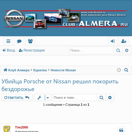
Поис
Р
с
о
ол
хо
ег
Вход
Регистрация
ы
ру
ьз
д
ис
лк
м
ов
тр
П
Клуб Алмера
Курилка
Новости Nissan
о
и
ы
ат
ац
Убийца Porsche от Nissan решил покорить
и
ел
ия
бездорожье
с
и
к
Поиск
Расшире
Ответить
1 сообщение • Страница
1
из
1
Tim2000
Администратор