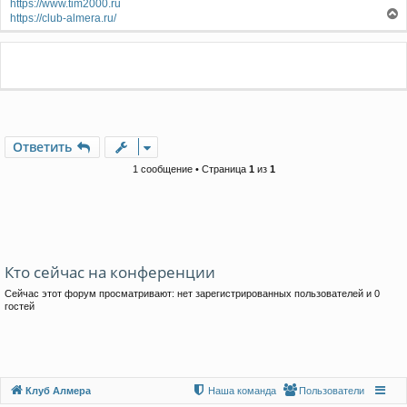
https://www.tim2000.ru
https://club-almera.ru/
е
р
н
у
т
ь
с
я
Ответить
к
н
1 сообщение • Страница
1
из
1
а
ч
а
л
у
Кто сейчас на конференции
Сейчас этот форум просматривают: нет зарегистрированных пользователей и 0
гостей
Клуб Алмера
Наша команда
Пользователи