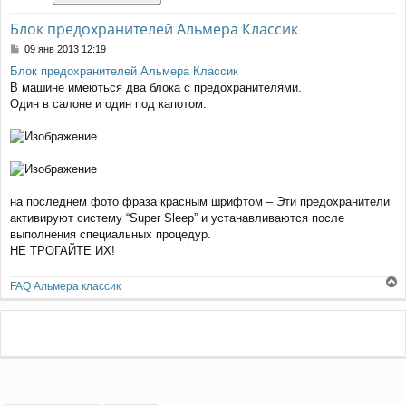
Блок предохранителей Альмера Классик
С
09 янв 2013 12:19
о
Блок предохранителей Альмера Классик
о
В машине имеються два блока с предохранителями.
б
щ
Один в салоне и один под капотом.
е
н
и
е
на последнем фото фраза красным шрифтом – Эти предохранители
активируют систему “Super Sleep” и устанавливаются после
выполнения специальных процедур.
НЕ ТРОГАЙТЕ ИХ!
FAQ Альмера классик
е
р
н
у
т
ь
с
я