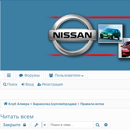
Форумы
Пользователи
с
Поиск
Вход
Регистрация
ы
лк
Клуб Алмера
Барахолка (куплю/продам)
Правила ветки
и
Читать всем
Поиск
Расширен
Закрыто