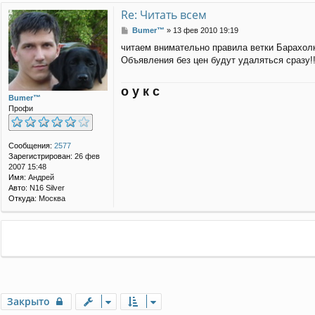
H
Re: Читать всем
E
R
С
Bumer™
»
13 фев 2010 19:19
N
о
читаем внимательно правила ветки Барахол
о
Объявления без цен будут удаляться сразу!!
б
щ
е
о у к с
н
Bumer™
и
Профи
е
Сообщения:
2577
Зарегистрирован:
26 фев
2007 15:48
Имя:
Андрей
Авто:
N16 Silver
Откуда:
Москва
Закрыто