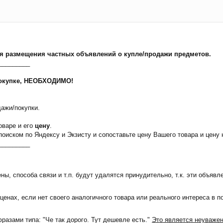
я размещения частных объявлений о купле/продажи предметов.
_________
/покупке, НЕОБХОДИМО!
дажи/покупки.
оваре и его
цену
.
поиском по Яндексу и Экзисту и сопоставьте цену Вашего товара и цену 
_________
ы, способа связи и т.п. будут удалятся принудительно, т.к. эти объяв
 ценах, если нет своего аналогичного товара или реального интереса в 
азами типа: "Че так дорого. Тут дешевле есть."
Это является неуважен