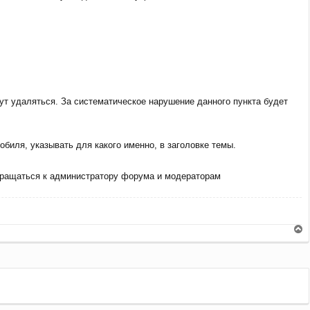
т удаляться. За систематическое нарушение данного пункта будет
обиля, указывать для какого именно, в заголовке темы.
ращаться к администратору форума и модераторам
В
е
р
н
у
т
ь
с