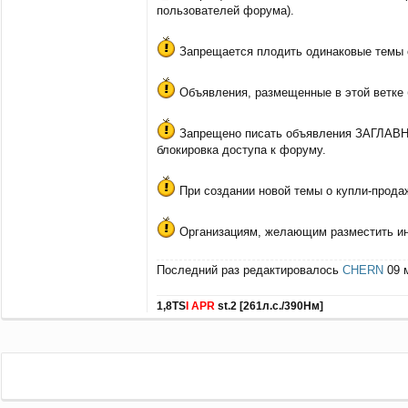
пользователей форума).
а
к
т
Запрещается плодить одинаковые темы о
н
а
я
Объявления, размещенные в этой ветке б
и
н
ф
Запрещено писать объявления ЗАГЛАВНЫМ
о
блокировка доступа к форуму.
р
м
а
При создании новой темы о купли-продаж
ц
и
я
Организациям, желающим разместить ин
п
о
л
Последний раз редактировалось
CHERN
09 м
ь
з
о
1,8TS
I
APR
st.2 [261л.с./390Нм]
в
а
т
е
л
я
C