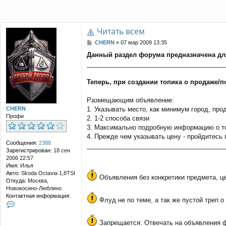
Читать всем
С
CHERN
»
07 мар 2009 13:35
о
Данный раздел форума предназначена дл
о
_______________________________________
б
щ
е
Теперь, при создании топика о продаже
н
и
Размещающим объявление:
е
CHERN
1. Указывать место, как минимум город, про
Профи
2. 1-2 способа связи
3. Максимально подробную информацию о т
4. Прежде чем указывать цену - пройдитесь 
Сообщения:
2388
_______________________________________
Зарегистрирован:
18 сен
2006 22:57
Имя:
Илья
Авто:
Skoda Octavia 1,8TSI
Объявления без конкретики предмета, цен
Откуда:
Москва,
Новокосино-Люблино
Контактная информация:
Флуд не по теме, а так же пустой треп о
К
о
н
Запрещается: Отвечать на объявления фр
т