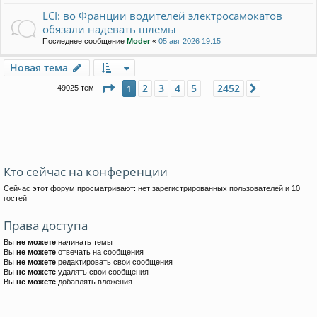
LCI: во Франции водителей электросамокатов
обязали надевать шлемы
Последнее сообщение
Moder
«
05 авг 2026 19:15
Новая тема
Страница
1
из
2452
2
3
4
5
2452
1
След.
49025 тем
…
Кто сейчас на конференции
Сейчас этот форум просматривают: нет зарегистрированных пользователей и 10
гостей
Права доступа
Вы
не можете
начинать темы
Вы
не можете
отвечать на сообщения
Вы
не можете
редактировать свои сообщения
Вы
не можете
удалять свои сообщения
Вы
не можете
добавлять вложения