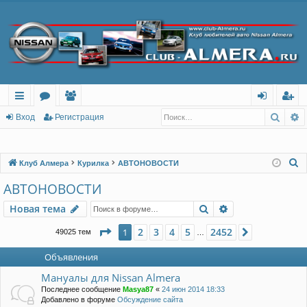
Поис
Р
с
о
ол
хо
ег
Вход
Регистрация
ы
ру
ьз
д
ис
лк
м
ов
тр
П
Клуб Алмера
Курилка
АВТОНОВОСТИ
о
и
ы
ат
ац
АВТОНОВОСТИ
и
ел
ия
Поиск
Расширенный п
Новая тема
с
и
к
Страница
1
из
2452
2
3
4
5
2452
1
След.
49025 тем
…
Объявления
Мануалы для Nissan Almera
Последнее сообщение
Masya87
«
24 июн 2014 18:33
Добавлено в форуме
Обсуждение сайта