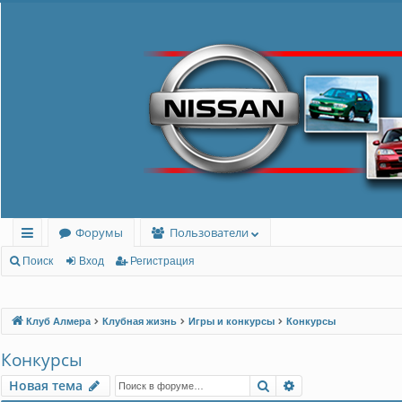
Форумы
Пользователи
с
Поиск
Вход
Регистрация
ы
лк
Клуб Алмера
Клубная жизнь
Игры и конкурсы
Конкурсы
и
Конкурсы
Поиск
Расширенный п
Новая тема