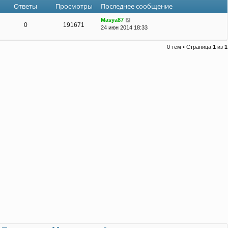
Ответы
Просмотры
Последнее сообщение
Masya87
0
191671
24 июн 2014 18:33
0 тем • Страница
1
из
1