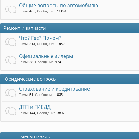
Общие вопросы по автомобилю
Темы
:
461
,
Сообщения
:
11426
Ремонт и запчасти
Что? Где? Почем?
Темы
:
218
,
Сообщения
:
1952
Официальные дилеры
Темы
:
38
,
Сообщения
:
974
Юридические вопросы
Страхование и кредитование
Темы
:
51
,
Сообщения
:
1035
ДТП и ГИБДД
Темы
:
144
,
Сообщения
:
3897
Активные темы