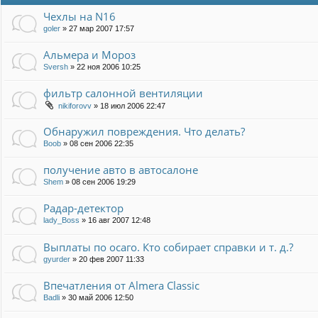
Чехлы на N16
goler
»
27 мар 2007 17:57
Альмера и Мороз
Sversh
»
22 ноя 2006 10:25
фильтр салонной вентиляции
nikiforovv
»
18 июл 2006 22:47
Обнаружил повреждения. Что делать?
Boob
»
08 сен 2006 22:35
получение авто в автосалоне
Shem
»
08 сен 2006 19:29
Радар-детектор
lady_Boss
»
16 авг 2007 12:48
Выплаты по осаго. Кто собирает справки и т. д.?
gyurder
»
20 фев 2007 11:33
Впечатления от Almera Classic
Badli
»
30 май 2006 12:50