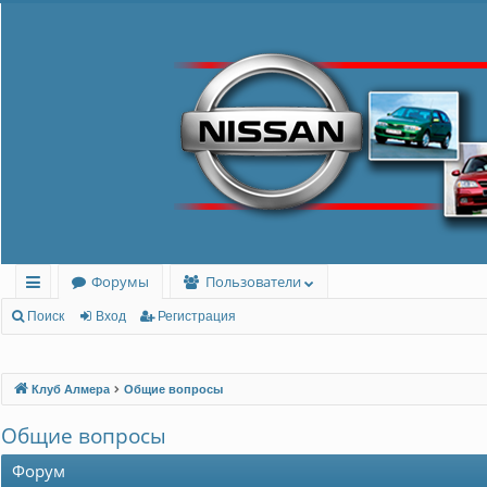
Форумы
Пользователи
с
Поиск
Вход
Регистрация
ы
лк
Клуб Алмера
Общие вопросы
и
Общие вопросы
Форум