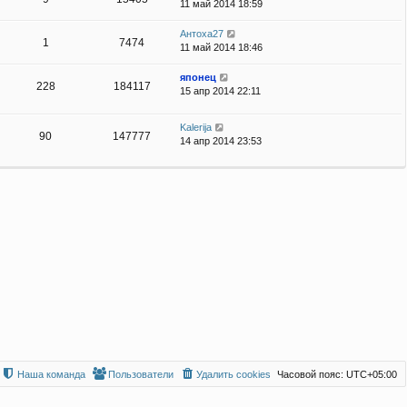
11 май 2014 18:59
Антоха27
1
7474
11 май 2014 18:46
японец
228
184117
15 апр 2014 22:11
Kalerija
90
147777
14 апр 2014 23:53
Наша команда
Пользователи
Удалить cookies
Часовой пояс:
UTC+05:00