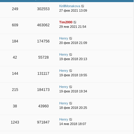
к
л
с
щ
KirillMonakova
п
249
302553
е
о
е
27 фев 2021 13:09
о
д
о
н
с
н
б
и
л
е
щ
Tim2000
ю
609
463062
е
м
е
29 янв 2021 21:54
д
у
н
н
с
и
Henry
е
о
ю
184
174756
20 фев 2018 21:09
м
о
у
б
с
щ
Henry
42
55728
о
е
19 фев 2018 20:13
о
н
б
и
Henry
щ
ю
144
131117
19 фев 2018 19:55
е
н
и
Henry
ю
215
184173
19 фев 2018 19:34
Henry
38
43960
18 фев 2018 20:25
Henry
1243
971847
14 янв 2018 18:07