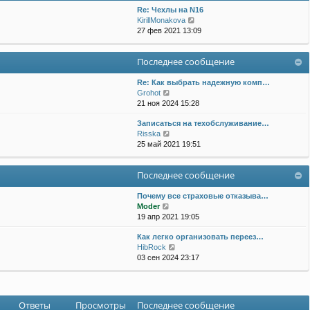
Re: Чехлы на N16
П
KirillMonakova
е
27 фев 2021 13:09
р
е
Последнее сообщение
й
т
и
Re: Как выбрать надежную комп…
П
к
Grohot
е
п
21 ноя 2024 15:28
р
о
Записаться на техобслуживание…
е
с
П
Risska
й
л
е
25 май 2021 19:51
т
е
р
и
д
е
к
н
Последнее сообщение
й
п
е
т
о
м
и
Почему все страховые отказыва…
с
у
П
к
Moder
л
с
е
п
19 апр 2021 19:05
е
о
р
о
д
о
Как легко организовать переез…
е
с
н
б
П
HibRock
й
л
е
щ
е
03 сен 2024 23:17
т
е
м
е
р
и
д
у
н
е
к
н
с
и
й
п
е
о
ю
т
о
м
о
Ответы
Просмотры
Последнее сообщение
и
с
у
б