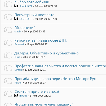
выбор автомобиля!
Jenek1221
»
06 июл 2006 21:58
Популярный цвет авто
ROSTOFF
»
19 июл 2006 13:30
"Дворники"
slavik
»
10 апр 2006 13:33
Ремонт и выплаты после ДТП.
Severnii
»
17 дек 2006 01:42
Дилеры. Объективно и субъективно.
Yuris
»
20 июл 2006 19:17
Профессиональная чистка и восстановление интерье
Dimon
»
17 апр 2008 17:11
Прогибать диллеров через Ниссан Моторс Рус
Pulver
»
08 сен 2006 13:17
Стоит ли пристегиваться?
mystic
»
17 окт 2006 23:42
Что делать, если угнали машину?