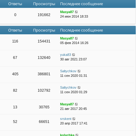
Ответы
Просмотры
Последнее сообщение
Masya87
0
191662
24 июн 2014 18:33
Ответы
Просмотры
Последнее сообщение
Masya87
116
154431
05 фев 2014 16:26
yuka83
67
132640
30 авг 2021 23:07
Saltychkov
405
386801
11 сен 2020 01:31
Saltychkov
82
102792
11 сен 2020 01:29
Masya87
13
30765
21 авг 2017 20:45
srskent
52
66651
20 апр 2017 17:41
kolychka