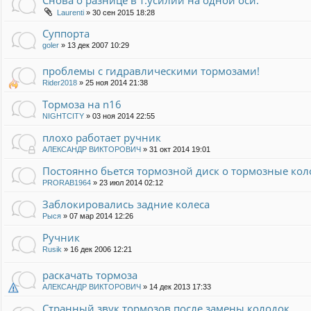
Laurenti
»
30 сен 2015 18:28
Суппорта
goler
»
13 дек 2007 10:29
проблемы с гидравлическими тормозами!
Rider2018
»
25 ноя 2014 21:38
Тормоза на n16
NIGHTCITY
»
03 ноя 2014 22:55
плохо работает ручник
АЛЕКСАНДР ВИКТОРОВИЧ
»
31 окт 2014 19:01
Постоянно бьется тормозной диск о тормозные ко
PRORAB1964
»
23 июл 2014 02:12
Заблокировались задние колеса
Рыся
»
07 мар 2014 12:26
Ручник
Rusik
»
16 дек 2006 12:21
раскачать тормоза
АЛЕКСАНДР ВИКТОРОВИЧ
»
14 дек 2013 17:33
Странный звук тормозов после замены колодок