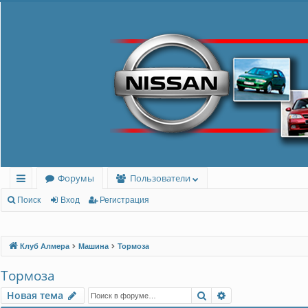
Форумы
Пользователи
с
Поиск
Вход
Регистрация
ы
лк
Клуб Алмера
Машина
Тормоза
и
Тормоза
Поиск
Расширенный п
Новая тема