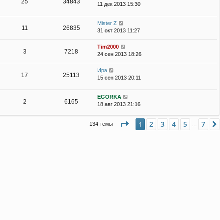
25
34843
11 дек 2013 15:30
Mister Z
11
26835
31 окт 2013 11:27
Tim2000
3
7218
24 сен 2013 18:26
Ира
17
25113
15 сен 2013 20:11
EGORKA
2
6165
18 авг 2013 21:16
Страница
1
из
7
2
3
4
5
7
1
134 темы
…