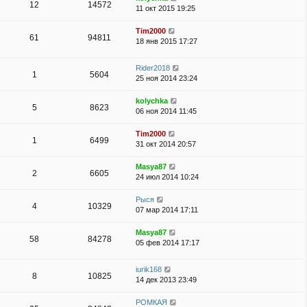
12
14572
11 окт 2015 19:25
Tim2000
61
94811
18 янв 2015 17:27
Rider2018
1
5604
25 ноя 2014 23:24
kolychka
5
8623
06 ноя 2014 11:45
Tim2000
1
6499
31 окт 2014 20:57
Masya87
2
6605
24 июл 2014 10:24
Рыся
4
10329
07 мар 2014 17:11
Masya87
58
84278
05 фев 2014 17:17
iurik168
8
10825
14 дек 2013 23:49
РОМКАЯ