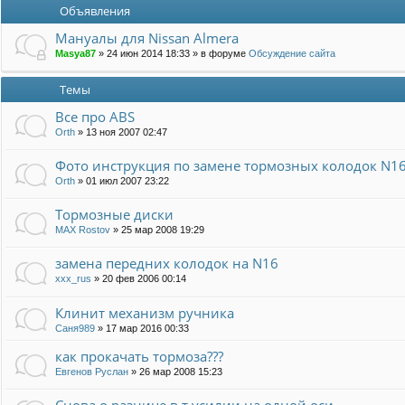
Объявления
Мануалы для Nissan Almera
Masya87
»
24 июн 2014 18:33
» в форуме
Обсуждение сайта
Темы
Все про ABS
Orth
»
13 ноя 2007 02:47
Фото инструкция по замене тормозных колодок N1
Orth
»
01 июл 2007 23:22
Тормозные диски
MAX Rostov
»
25 мар 2008 19:29
замена передних колодок на N16
xxx_rus
»
20 фев 2006 00:14
Клинит механизм ручника
Саня989
»
17 мар 2016 00:33
как прокачать тормоза???
Евгенов Руслан
»
26 мар 2008 15:23
Снова о разнице в т.усилии на одной оси.