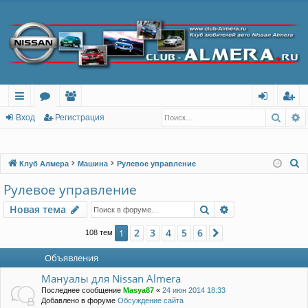
Поис
Р
с
о
ол
хо
ег
Вход
Регистрация
ы
ру
ьз
д
ис
лк
м
ов
тр
П
Клуб Алмера
Машина
Рулевое управление
о
и
ы
ат
ац
Рулевое управление
и
ел
ия
Поиск
Расширенный п
Новая тема
с
и
к
2
3
4
5
6
1
След.
108 тем
Объявления
Мануалы для Nissan Almera
Последнее сообщение
Masya87
«
24 июн 2014 18:33
Добавлено в форуме
Обсуждение сайта