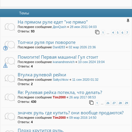
Темы
На прямом руле едет "не прямо"
Последнее сообщение
ДенQash
«
28 июн 2011 04:03
Ответы:
93
1
4
5
6
7
…
Толчки руля при повороте
Последнее сообщение
Danil283
«
02 мар 2026 23:36
Помогите! Первая машина! Гул стоит
Последнее сообщение
ivanandreevich
«
10 сен 2024 19:04
Ответы:
4
Втулка рулевой рейки
Последнее сообщение
Saltychkov
«
11 сен 2020 01:32
Ответы:
2
Re: Рулевая рейка потекла, что делать?
Последнее сообщение
Tim2000
«
26 апр 2017 08:53
Ответы:
430
1
26
27
28
29
…
значек руль где купить? они вообще продаются?
Последнее сообщение
Tim2000
«
09 мар 2016 14:50
Ответы:
4
Плохо крутится руль.