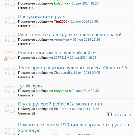
Последнее сообщение
kolychka
«
13 дек 2014 18:26
Ответы:
5
Постукивание в руль
Последнее сообщение
Tim2000
«
10 ноя 2014 16:45
Ответы:
9
Руль тяжелее стал крутится влево чем вправо!
Последнее сообщение
ArtemMetr
«
03 ноя 2014 17:26
Ответы:
8
Ремонт или замена рулевой рейки
Последнее сообщение
2277311
«
20 окт 2014 19:26
Треск при вращении рулевого колеса Almera n16
Последнее сообщение
Zhandaroff
«
19 окт 2014 00:05
Ответы:
4
тугой руль
Последнее сообщение
kolychka
«
24 сен 2014 22:32
Ответы:
7
Стук в рулевой рейке =( а может и нет
Последнее сообщение
BIOForce
«
02 сен 2014 15:38
Ответы:
52
1
2
3
4
Помогите советом: P10 тяжело вращается руль на
холодную.