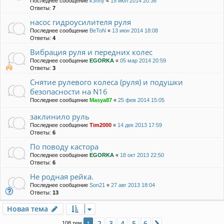
Последнее сообщение
k3nny
«
15 июл 2014 20:36
Ответы:
7
насос гидроусилителя руля
Последнее сообщение
BeToN
«
13 июн 2014 18:08
Ответы:
4
Вибрация руля и передних колес
Последнее сообщение
EGORKA
«
05 мар 2014 20:59
Ответы:
3
Снятие рулевого колеса (руля) и подушки
безопасности на N16
Последнее сообщение
Masya87
«
25 фев 2014 15:05
заклинило руль
Последнее сообщение
Tim2000
«
14 дек 2013 17:59
Ответы:
6
По поводу кастора
Последнее сообщение
EGORKA
«
18 окт 2013 22:50
Ответы:
6
Не родная рейка.
Последнее сообщение
Son21
«
27 авг 2013 18:04
Ответы:
13
Новая тема
2
3
4
5
6
1
След.
108 тем