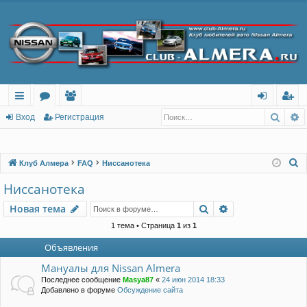
Поис
Р
с
о
ол
хо
ег
Вход
Регистрация
ы
ру
ьз
д
ис
лк
м
ов
тр
П
Клуб Алмера
FAQ
Ниссанотека
о
и
ы
ат
ац
Ниссанотека
и
ел
ия
Поиск
Расширенный п
Новая тема
с
и
к
1 тема • Страница
1
из
1
Объявления
Мануалы для Nissan Almera
Последнее сообщение
Masya87
«
24 июн 2014 18:33
Добавлено в форуме
Обсуждение сайта