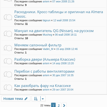
Последнее сообщение
artem
«
07 июн 2008 21:26
Ответы:
9
Расходники. Кросс-таблицы и оригинал на Almera
Classic.
Последнее сообщение
bigsun
«
12 май 2008 15:54
Ответы:
11
Мануал на двигатель QG (Nissan), на русском
Последнее сообщение
Musheg
«
06 май 2008 18:11
Ответы:
10
Меняем салонный фильтр
Последнее сообщение
Vadim_M
«
15 апр 2008 12:46
Ответы:
1
Разборка двери (Альмера Классик)
Последнее сообщение
artem
«
14 апр 2008 13:20
Перебои с работы вентиляторами
Последнее сообщение
artem
«
30 дек 2007 16:35
Ответы:
1
Как разобрать фару на Классике
Последнее сообщение
artem
«
29 окт 2007 20:04
Новая тема
2
1
След.
22 темы