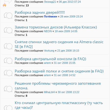
Последнее сообщение
Леонид21
«
06 дек 2013 07:24
Ответы:
13
Разборка задних дверей!!!!!!
Последнее сообщение
Потёмкин
«
28 июн 2009 23:24
Ответы:
1
Замена тормозных дисков (Альмера Классик)
Последнее сообщение
NEON
«
18 июн 2009 14:05
Ответы:
1
Снятие спинки заднего сидения на Almera classic
SE [в FAQ]
Последнее сообщение
Vovkung
«
23 дек 2008 19:15
Разборка центральной консоли (в FAQ)
Последнее сообщение
artem
«
31 окт 2008 15:05
Разборка задней полки и снятие сидения (в FAQ)
Последнее сообщение
artem
«
31 окт 2008 14:52
Решение проблемы черезмерного запотевания
салона.
Последнее сообщение
MihaLbI4
«
30 окт 2008 13:22
Ответы:
8
Кто снимал центральную пластмассину (ту часть
где часы)?