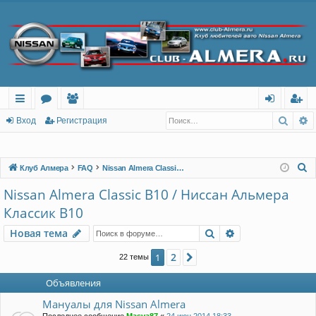
Поис
Р
с
о
ол
хо
ег
Вход
Регистрация
ы
ру
ьз
д
ис
лк
м
ов
тр
П
Клуб Алмера
FAQ
Nissan Almera Classic B10 / Ниссан Альмера Классик B10
о
и
ы
ат
ац
Nissan Almera Classic B10 / Ниссан Альмера
и
ел
ия
Классик B10
с
и
к
Поиск
Расширенный п
Новая тема
2
1
След.
22 темы
Объявления
Мануалы для Nissan Almera
Последнее сообщение
Masya87
«
24 июн 2014 18:33