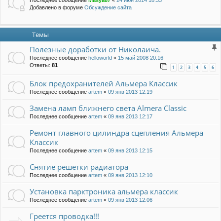
Добавлено в форуме
Обсуждение сайта
Темы
Полезные доработки от Николаича.
Последнее сообщение
helloworld
«
15 май 2008 20:16
Ответы:
81
1
2
3
4
5
6
Блок предохранителей Альмера Классик
Последнее сообщение
artem
«
09 янв 2013 12:19
Замена ламп ближнего света Almera Classic
Последнее сообщение
artem
«
09 янв 2013 12:17
Ремонт главного цилиндра сцепления Альмера
Классик
Последнее сообщение
artem
«
09 янв 2013 12:15
Снятие решетки радиатора
Последнее сообщение
artem
«
09 янв 2013 12:10
Установка парктроника альмера классик
Последнее сообщение
artem
«
09 янв 2013 12:06
Греется проводка!!!