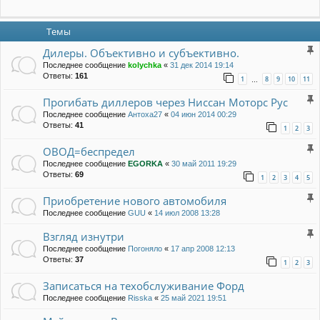
Темы
Дилеры. Объективно и субъективно.
Последнее сообщение
kolychka
«
31 дек 2014 19:14
Ответы:
161
1
8
9
10
11
…
Прогибать диллеров через Ниссан Моторс Рус
Последнее сообщение
Антоха27
«
04 июн 2014 00:29
Ответы:
41
1
2
3
ОВОД=беспредел
Последнее сообщение
EGORKA
«
30 май 2011 19:29
Ответы:
69
1
2
3
4
5
Приобретение нового автомобиля
Последнее сообщение
GUU
«
14 июл 2008 13:28
Взгляд изнутри
Последнее сообщение
Погоняло
«
17 апр 2008 12:13
Ответы:
37
1
2
3
Записаться на техобслуживание Форд
Последнее сообщение
Risska
«
25 май 2021 19:51