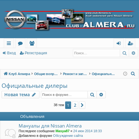
Поис
Р
с
о
ол
хо
ег
Вход
Регистрация
ы
ру
ьз
д
ис
лк
м
ов
тр
П
Клуб Алмера
Общие вопросы
Ремонт и запчасти
Официальные дилеры
о
и
ы
ат
ац
Официальные дилеры
и
ел
ия
Поиск
Расширенный п
Новая тема
с
и
к
2
1
След.
38 тем
Объявления
Мануалы для Nissan Almera
Последнее сообщение
Masya87
«
24 июн 2014 18:33
Добавлено в форуме
Обсуждение сайта