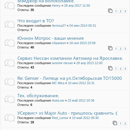
Мэйджор на Волоколамке.
Последнее сообщение
Henry
«
28 апр 2017 11:50
Ответы:
35
1
2
3
Что входит в ТО?
Последнее сообщение
Антоха27
«
04 июн 2014 00:31
Ответы:
7
Юнион Мотрос - ваши мнения
Последнее сообщение
eXpanium
«
18 ноя 2013 23:58
Ответы:
40
1
2
3
Сервис Ниссан компании Автомир на Ярославке.
Последнее сообщение
avtomir-nissan
«
28 апр 2013 12:00
Ответы:
43
1
2
3
Re: Genser - Липецк на ул.Октяборьская ТО15000
Последнее сообщение
MC Mixa
«
10 июл 2012 16:31
Ответы:
4
Тех. обслуживание.
Последнее сообщение
AutoLow
«
23 май 2012 20:36
Ответы:
6
УСервис+ vs Major Auto - пришлось сравнить :(
Последнее сообщение
Red_Lemur
«
10 май 2012 09:30
Ответы:
18
1
2