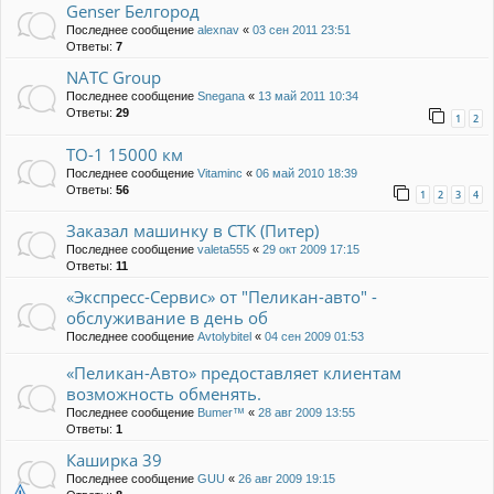
Genser Белгород
Последнее сообщение
alexnav
«
03 сен 2011 23:51
Ответы:
7
NATC Group
Последнее сообщение
Snegana
«
13 май 2011 10:34
Ответы:
29
1
2
ТО-1 15000 км
Последнее сообщение
Vitaminc
«
06 май 2010 18:39
Ответы:
56
1
2
3
4
Заказал машинку в СТК (Питер)
Последнее сообщение
valeta555
«
29 окт 2009 17:15
Ответы:
11
«Экспресс-Сервис» от "Пеликан-авто" -
обслуживание в день об
Последнее сообщение
Avtolybitel
«
04 сен 2009 01:53
«Пеликан-Авто» предоставляет клиентам
возможность обменять.
Последнее сообщение
Bumer™
«
28 авг 2009 13:55
Ответы:
1
Каширка 39
Последнее сообщение
GUU
«
26 авг 2009 19:15