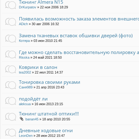
Тюнинг Almera N15
DrKurpatov
»
22 ноя 2006 18:29
Появилась возможность заказа элементов внешнего 
ADich
»
30 авг 2006 16:32
Замена тканевых вставок обшивки дверей (фото)
Котяра
»
03 июн 2010 21:45
Где можно сделать восстановительную полировку 
Risska
»
24 май 2021 18:50
Коврики в салон
tea2002
»
22 июл 2011 14:37
Тонировка своими руками
Саня989
»
21 апр 2016 23:43
подойдёт ли
aleksua
»
16 июн 2013 23:15
Тюнинг штатной оптики!!!
banan45
»
18 апр 2010 20:55
Дневные ходовые огни
LeonDen
»
28 июн 2012 15:47