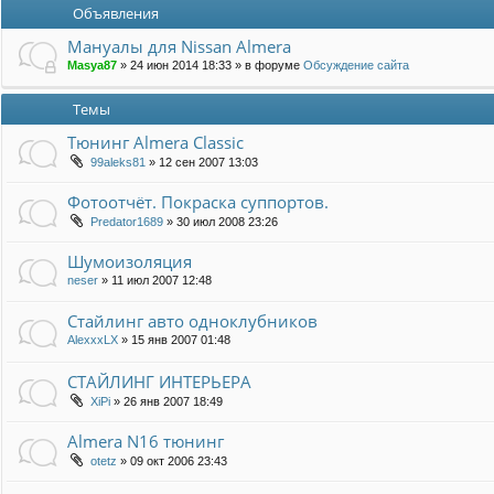
Объявления
Мануалы для Nissan Almera
Masya87
»
24 июн 2014 18:33
» в форуме
Обсуждение сайта
Темы
Тюнинг Almera Classiс
99aleks81
»
12 сен 2007 13:03
Фотоотчёт. Покраска суппортов.
Predator1689
»
30 июл 2008 23:26
Шумоизоляция
neser
»
11 июл 2007 12:48
Стайлинг авто одноклубников
AlexxxLX
»
15 янв 2007 01:48
СТАЙЛИНГ ИНТЕРЬЕРА
XiPi
»
26 янв 2007 18:49
Almera N16 тюнинг
otetz
»
09 окт 2006 23:43