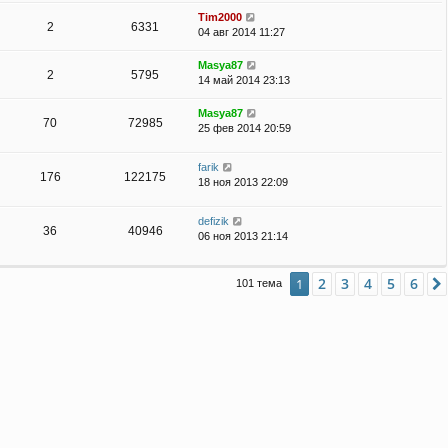
Tim2000
2
6331
04 авг 2014 11:27
Masya87
2
5795
14 май 2014 23:13
Masya87
70
72985
25 фев 2014 20:59
farik
176
122175
18 ноя 2013 22:09
defizik
36
40946
06 ноя 2013 21:14
2
3
4
5
6
1
101 тема