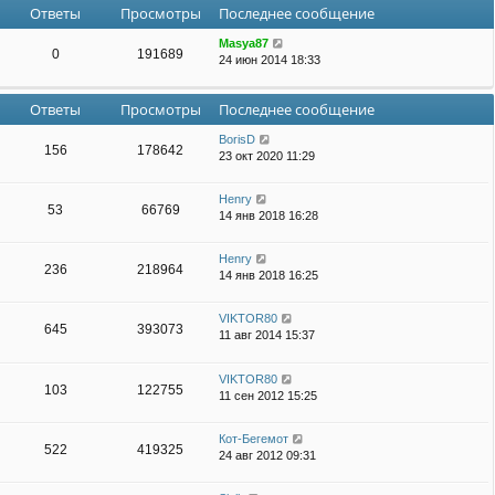
Ответы
Просмотры
Последнее сообщение
Masya87
0
191689
24 июн 2014 18:33
Ответы
Просмотры
Последнее сообщение
BorisD
156
178642
23 окт 2020 11:29
Henry
53
66769
14 янв 2018 16:28
Henry
236
218964
14 янв 2018 16:25
VIKTOR80
645
393073
11 авг 2014 15:37
VIKTOR80
103
122755
11 сен 2012 15:25
Кот-Бегемот
522
419325
24 авг 2012 09:31