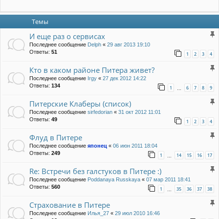
Темы
И еще раз о сервисах
Последнее сообщение
Delph
«
29 авг 2013 19:10
Ответы:
51
1
2
3
4
Кто в каком районе Питера живет?
Последнее сообщение
Irgy
«
27 дек 2012 14:22
Ответы:
134
1
6
7
8
9
…
Питерские Клаберы (список)
Последнее сообщение
sirfedorian
«
31 окт 2012 11:01
Ответы:
49
1
2
3
4
Флуд в Питере
Последнее сообщение
японец
«
06 июн 2011 18:04
Ответы:
249
1
14
15
16
17
…
Re: Встречи без галстуков в Питере :)
Последнее сообщение
Poddanaya Russkaya
«
07 мар 2011 18:41
Ответы:
560
1
35
36
37
38
…
Страхование в Питере
Последнее сообщение
Илья_27
«
29 июл 2010 16:46