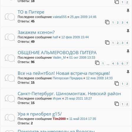
Ответы:
18
1
2
ТО в Питере
Последнее сообщение
valeta555
«
25 дек 2009 14:46
Ответы:
45
1
2
3
4
Закажем ксенон?
Последнее сообщение
half
«
12 фев 2009 15:44
Ответы:
49
1
2
3
4
ОБЩЕНИЕ АЛЬМЕРОВОДОВ ПИТЕРА
Последнее сообщение
Vadim_M
«
01 окт 2008 13:33
Ответы:
96
1
4
5
6
7
…
Все на пейнтбол! Новая встреча питерцев!
Последнее сообщение
Питерская Придира
«
12 янв 2008 14:33
Ответы:
15
1
2
Санкт-Петербург. Шиномонтаж. Невский район
Последнее сообщение
Игрик
«
25 мар 2021 18:27
Ответы:
15
1
2
Ура я приобрел g15/
Последнее сообщение
Tim2000
«
11 май 2014 17:35
Ответы:
2
Помогите альмероводу из Вологды