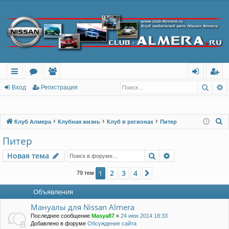
Поис
Р
с
о
ол
хо
ег
Вход
Регистрация
ы
ру
ьз
д
ис
лк
м
ов
тр
П
Клуб Алмера
Клубная жизнь
Клуб в регионах
Питер
о
и
ы
ат
ац
Питер
и
ел
ия
Поиск
Расширенный п
Новая тема
с
и
к
2
3
4
1
След.
79 тем
Объявления
Мануалы для Nissan Almera
Последнее сообщение
Masya87
«
24 июн 2014 18:33
Добавлено в форуме
Обсуждение сайта