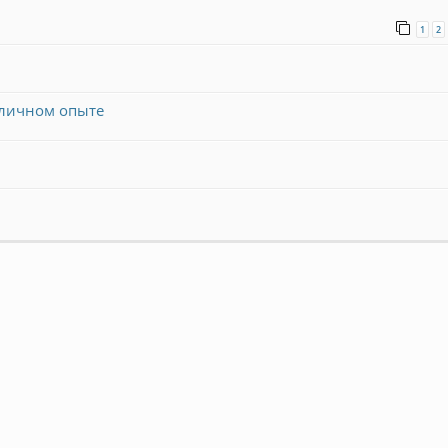
1
2
 личном опыте