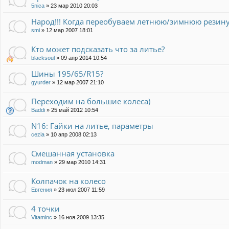
5nica
»
23 мар 2010 20:03
Народ!!! Когда переобуваем летнюю/зимнюю резину
smi
»
12 мар 2007 18:01
Кто может подсказать что за литье?
blacksoul
»
09 апр 2014 10:54
Шины 195/65/R15?
gyurder
»
12 мар 2007 21:10
Переходим на большие колеса)
Baddi
»
25 май 2012 10:54
N16: Гайки на литье, параметры
cezia
»
10 апр 2008 02:13
Смешанная установка
modman
»
29 мар 2010 14:31
Колпачок на колесо
Евгения
»
23 июл 2007 11:59
4 точки
Vitaminc
»
16 ноя 2009 13:35