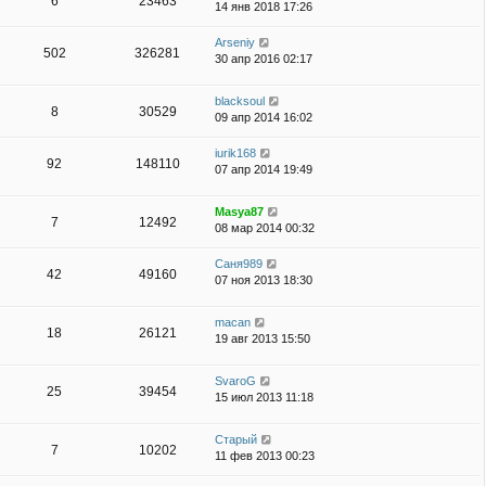
6
23463
14 янв 2018 17:26
Arseniy
502
326281
30 апр 2016 02:17
blacksoul
8
30529
09 апр 2014 16:02
iurik168
92
148110
07 апр 2014 19:49
Masya87
7
12492
08 мар 2014 00:32
Саня989
42
49160
07 ноя 2013 18:30
macan
18
26121
19 авг 2013 15:50
SvaroG
25
39454
15 июл 2013 11:18
Старый
7
10202
11 фев 2013 00:23