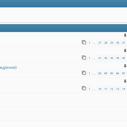
1
27
28
29
30
31
…
1
41
42
43
44
45
…
уждение)
1
83
84
85
86
87
…
1
10
11
12
13
14
…