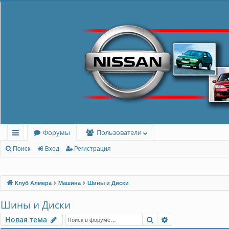
Форумы
Пользователи
с
Поиск
Вход
Регистрация
ы
лк
Клуб Алмера
Машина
Шины и Диски
и
Шины и Диски
Поиск
Расширенный п
Новая тема