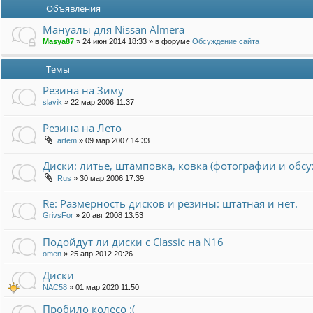
Объявления
Мануалы для Nissan Almera
Masya87
»
24 июн 2014 18:33
» в форуме
Обсуждение сайта
Темы
Резина на Зиму
slavik
»
22 мар 2006 11:37
Резина на Лето
artem
»
09 мар 2007 14:33
Диски: литье, штамповка, ковка (фотографии и обс
Rus
»
30 мар 2006 17:39
Re: Размерность дисков и резины: штатная и нет.
GrivsFor
»
20 авг 2008 13:53
Подойдут ли диски с Classic на N16
omen
»
25 апр 2012 20:26
Диски
NAC58
»
01 мар 2020 11:50
Пробило колесо :(