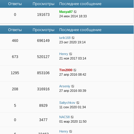
Ответы
Просмотры
Последнее сообщение
Masya87
0
191673
24 июн 2014 18:33
Ответы
Просмотры
Последнее сообщение
iurik168
460
696149
23 окт 2020 19:14
Henry
673
520127
21 ноя 2017 03:14
Tim2000
1295
853106
27 апр 2016 08:42
Arseniy
208
316916
27 апр 2016 00:39
Saltychkov
5
8929
11 сен 2020 01:34
NAC58
0
3477
01 мар 2020 11:50
Henry