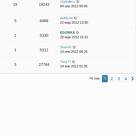
chekalin-v
19
19243
04 апр 2012 09:40
AutoLow
5
8489
22 мар 2012 13:50
EGORKA
1
5330
20 мар 2012 16:31
SvaroG
1
5312
24 янв 2012 06:26
Tony77
5
27784
24 янв 2012 01:35
2
3
4
1
76 тем