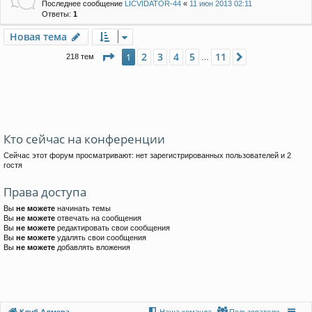
Последнее сообщение
LICVIDATOR-44
«
11 июн 2013 02:11
Ответы:
1
Новая тема
Страница
1
из
11
2
3
4
5
11
1
След.
218 тем
…
Кто сейчас на конференции
Сейчас этот форум просматривают: нет зарегистрированных пользователей и 2
гостя
Права доступа
Вы
не можете
начинать темы
Вы
не можете
отвечать на сообщения
Вы
не можете
редактировать свои сообщения
Вы
не можете
удалять свои сообщения
Вы
не можете
добавлять вложения
Клуб Алмера
Наша команда
Пользователи