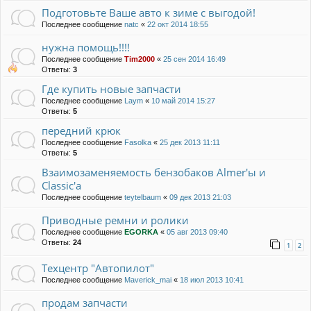
Подготовьте Ваше авто к зиме с выгодой!
Последнее сообщение
natc
«
22 окт 2014 18:55
нужна помощь!!!!
Последнее сообщение
Tim2000
«
25 сен 2014 16:49
Ответы:
3
Где купить новые запчасти
Последнее сообщение
Laym
«
10 май 2014 15:27
Ответы:
5
передний крюк
Последнее сообщение
Fasolka
«
25 дек 2013 11:11
Ответы:
5
Взаимозаменяемость бензобаков Almer'ы и
Classic'a
Последнее сообщение
teytelbaum
«
09 дек 2013 21:03
Приводные ремни и ролики
Последнее сообщение
EGORKA
«
05 авг 2013 09:40
Ответы:
24
1
2
Техцентр "Автопилот"
Последнее сообщение
Maverick_mai
«
18 июл 2013 10:41
продам запчасти