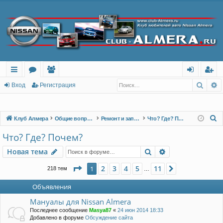
Поис
Р
с
о
ол
хо
ег
Вход
Регистрация
ы
ру
ьз
д
ис
лк
м
ов
тр
П
Клуб Алмера
Общие вопросы
Ремонт и запчасти
Что? Где? Почем?
о
и
ы
ат
ац
Что? Где? Почем?
и
ел
ия
Поиск
Расширенный п
Новая тема
с
и
к
Страница
1
из
11
2
3
4
5
11
1
След.
218 тем
…
Объявления
Мануалы для Nissan Almera
Последнее сообщение
Masya87
«
24 июн 2014 18:33
Добавлено в форуме
Обсуждение сайта