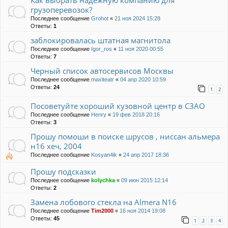
Как выбрать надежную компанию для
грузоперевозок?
Последнее сообщение
Grohot
«
21 ноя 2024 15:28
Ответы:
1
заблокировалась штатная магнитола
Последнее сообщение
Igor_ros
«
11 ноя 2020 00:55
Ответы:
7
Черный список автосервисов Москвы
Последнее сообщение
maxiteatr
«
04 апр 2020 10:59
Ответы:
24
1
2
Посоветуйте хороший кузовной центр в СЗАО
Последнее сообщение
Henry
«
19 фев 2018 20:16
Ответы:
3
Прошу помоши в поиске шрусов , ниссан альмера
н16 хеч, 2004
Последнее сообщение
Kosyan4ik
«
24 апр 2017 18:36
Прошу подсказки
Последнее сообщение
kolychka
«
09 июн 2015 12:14
Ответы:
2
Замена лобового стекла на Almera N16
Последнее сообщение
Tim2000
«
16 ноя 2014 19:08
Ответы:
45
1
2
3
4