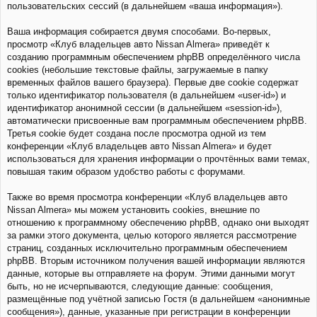
пользовательских сессий (в дальнейшем «ваша информация»).
Ваша информация собирается двумя способами. Во-первых,
просмотр «Клуб владельцев авто Nissan Almera» приведёт к
созданию программным обеспечением phpBB определённого числа
cookies (небольшие текстовые файлы, загружаемые в папку
временных файлов вашего браузера). Первые две cookie содержат
только идентификатор пользователя (в дальнейшем «user-id») и
идентификатор анонимной сессии (в дальнейшем «session-id»),
автоматически присвоенные вам программным обеспечением phpBB.
Третья cookie будет создана после просмотра одной из тем
конференции «Клуб владельцев авто Nissan Almera» и будет
использоваться для хранения информации о прочтённых вами темах,
повышая таким образом удобство работы с форумами.
Также во время просмотра конференции «Клуб владельцев авто
Nissan Almera» мы можем установить cookies, внешние по
отношению к программному обеспечению phpBB, однако они выходят
за рамки этого документа, целью которого является рассмотрение
страниц, созданных исключительно программным обеспечением
phpBB. Вторым источником получения вашей информации являются
данные, которые вы отправляете на форум. Этими данными могут
быть, но не исчерпываются, следующие данные: сообщения,
размещённые под учётной записью Гостя (в дальнейшем «анонимные
сообщения»), данные, указанные при регистрации в конференции