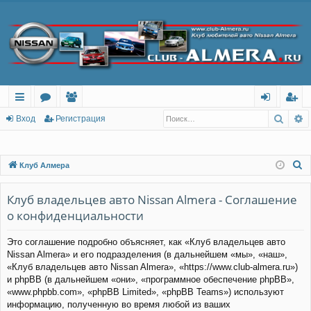
Поис
Р
с
о
ол
хо
ег
Вход
Регистрация
ы
ру
ьз
д
ис
лк
м
ов
тр
П
Клуб Алмера
о
и
ы
ат
ац
и
Клуб владельцев авто Nissan Almera - Соглашение
ел
ия
с
о конфиденциальности
и
к
Это соглашение подробно объясняет, как «Клуб владельцев авто
Nissan Almera» и его подразделения (в дальнейшем «мы», «наш»,
«Клуб владельцев авто Nissan Almera», «https://www.club-almera.ru»)
и phpBB (в дальнейшем «они», «программное обеспечение phpBB»,
«www.phpbb.com», «phpBB Limited», «phpBB Teams») используют
информацию, полученную во время любой из ваших