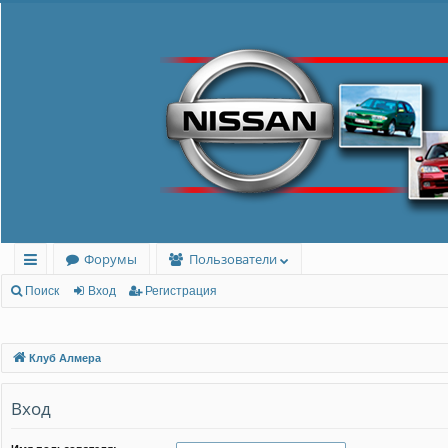
Форумы
Пользователи
с
Поиск
Вход
Регистрация
ы
лк
Клуб Алмера
и
Вход