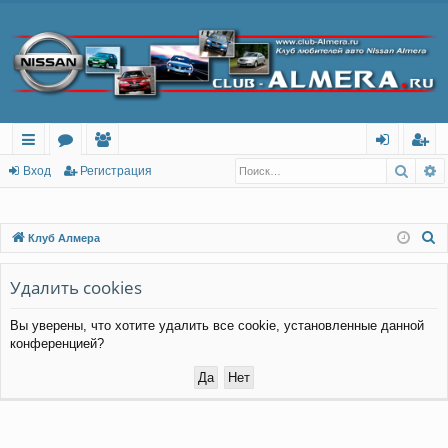
Поис
Р
с
о
ол
хо
ег
Вход
Регистрация
ы
ру
ьз
д
ис
лк
м
ов
тр
П
Клуб Алмера
о
и
ы
ат
ац
и
Удалить cookies
ел
ия
с
и
Вы уверены, что хотите удалить все cookie, установленные данной
к
конференцией?