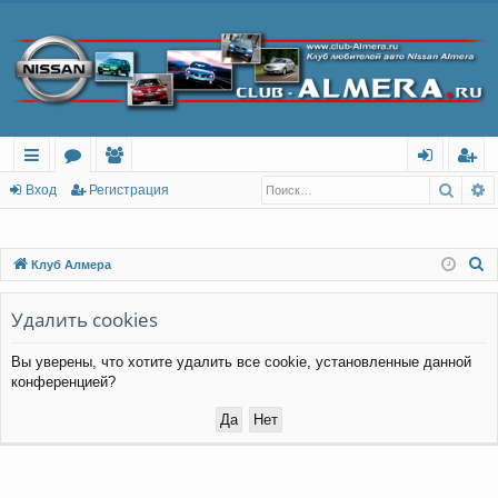
Поис
Р
с
о
ол
хо
ег
Вход
Регистрация
ы
ру
ьз
д
ис
лк
м
ов
тр
П
Клуб Алмера
о
и
ы
ат
ац
и
Удалить cookies
ел
ия
с
и
Вы уверены, что хотите удалить все cookie, установленные данной
к
конференцией?