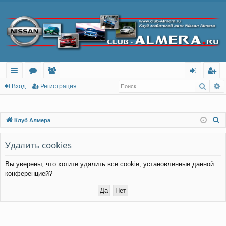
Поис
Р
с
о
ол
хо
ег
Вход
Регистрация
ы
ру
ьз
д
ис
лк
м
ов
тр
П
Клуб Алмера
о
и
ы
ат
ац
и
Удалить cookies
ел
ия
с
и
Вы уверены, что хотите удалить все cookie, установленные данной
к
конференцией?