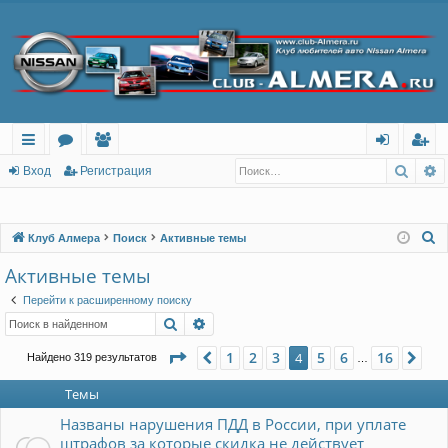
Поис
Р
с
о
ол
хо
ег
Вход
Регистрация
ы
ру
ьз
д
ис
лк
м
ов
тр
П
Клуб Алмера
Поиск
Активные темы
о
и
ы
ат
ац
Активные темы
и
ел
ия
Перейти к расширенному поиску
с
Поиск
Расширенный поиск
и
к
Страница
4
из
16
1
2
3
5
6
16
Пред.
4
Сле
Найдено 319 результатов
…
Темы
Названы нарушения ПДД в России, при уплате
штрафов за которые скидка не действует