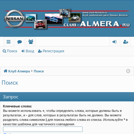
с
о
ол
хо
ег
Поиск
Вход
Регистрация
ы
ру
ьз
д
ис
лк
м
ов
тр
Клуб Алмера
Поиск
и
ы
ат
ац
Поиск
ел
ия
Запрос
и
Ключевые слова:
Вы можете использовать
+
, чтобы определить слова, которые должны быть в
результатах, и
-
для слов, которых в результатах быть не должно. Вы можете
разделить слова символом
|
для поиска любого слова из списка. Используйте
*
в
качестве шаблона для частичного совпадения.