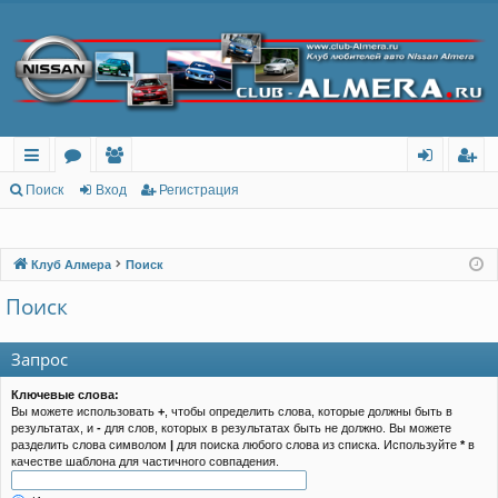
с
о
ол
хо
ег
Поиск
Вход
Регистрация
ы
ру
ьз
д
ис
лк
м
ов
тр
Клуб Алмера
Поиск
и
ы
ат
ац
Поиск
ел
ия
Запрос
и
Ключевые слова:
Вы можете использовать
+
, чтобы определить слова, которые должны быть в
результатах, и
-
для слов, которых в результатах быть не должно. Вы можете
разделить слова символом
|
для поиска любого слова из списка. Используйте
*
в
качестве шаблона для частичного совпадения.