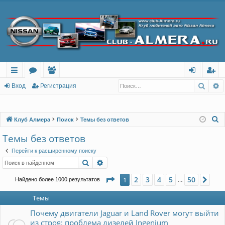
Поис
Р
с
о
ол
хо
ег
Вход
Регистрация
ы
ру
ьз
д
ис
лк
м
ов
тр
П
Клуб Алмера
Поиск
Темы без ответов
о
и
ы
ат
ац
Темы без ответов
и
ел
ия
Перейти к расширенному поиску
с
Поиск
Расширенный поиск
и
к
Страница
1
из
50
2
3
4
5
50
1
Сле
Найдено более 1000 результатов
…
Темы
Почему двигатели Jaguar и Land Rover могут выйти
из строя: проблема дизелей Ingenium