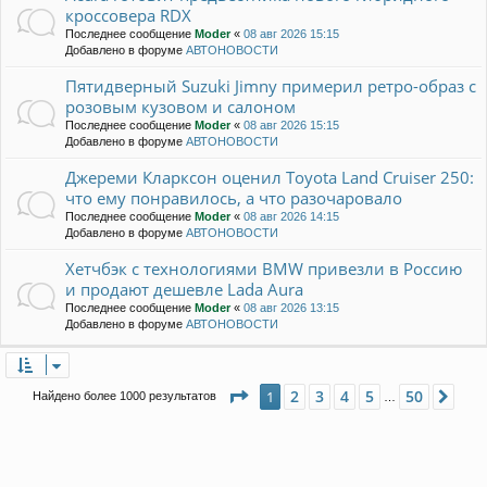
кроссовера RDX
Последнее сообщение
Moder
«
08 авг 2026 15:15
Добавлено в форуме
АВТОНОВОСТИ
Пятидверный Suzuki Jimny примерил ретро-образ с
розовым кузовом и салоном
Последнее сообщение
Moder
«
08 авг 2026 15:15
Добавлено в форуме
АВТОНОВОСТИ
Джереми Кларксон оценил Toyota Land Cruiser 250:
что ему понравилось, а что разочаровало
Последнее сообщение
Moder
«
08 авг 2026 14:15
Добавлено в форуме
АВТОНОВОСТИ
Хетчбэк с технологиями BMW привезли в Россию
и продают дешевле Lada Aura
Последнее сообщение
Moder
«
08 авг 2026 13:15
Добавлено в форуме
АВТОНОВОСТИ
Страница
1
из
50
2
3
4
5
50
1
Сле
Найдено более 1000 результатов
…