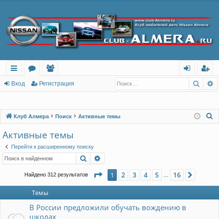
Поис
Р
с
о
ол
хо
ег
Вход
Регистрация
ы
ру
ьз
д
ис
лк
м
ов
тр
П
Клуб Алмера
Поиск
Активные темы
о
и
ы
ат
ац
Активные темы
и
ел
ия
Перейти к расширенному поиску
с
Поиск
Расширенный поиск
и
к
Страница
1
из
16
2
3
4
5
16
1
След.
Найдено 312 результатов
…
Темы
В России предложили обучать вождению в
школах