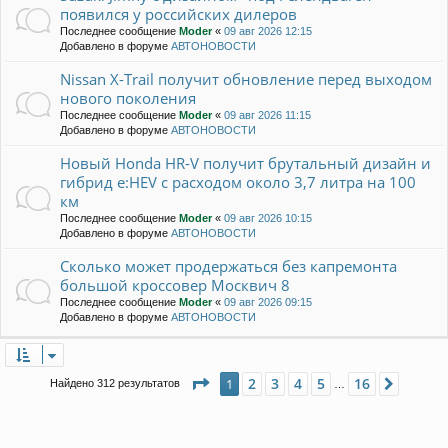
появился у российских дилеров
Последнее сообщение
Moder
«
09 авг 2026 12:15
Добавлено в форуме
АВТОНОВОСТИ
Nissan X-Trail получит обновление перед выходом
нового поколения
Последнее сообщение
Moder
«
09 авг 2026 11:15
Добавлено в форуме
АВТОНОВОСТИ
Новый Honda HR-V получит брутальный дизайн и
гибрид e:HEV с расходом около 3,7 литра на 100
км
Последнее сообщение
Moder
«
09 авг 2026 10:15
Добавлено в форуме
АВТОНОВОСТИ
Сколько может продержаться без капремонта
большой кроссовер Москвич 8
Последнее сообщение
Moder
«
09 авг 2026 09:15
Добавлено в форуме
АВТОНОВОСТИ
Страница
1
из
16
2
3
4
5
16
1
След.
Найдено 312 результатов
…