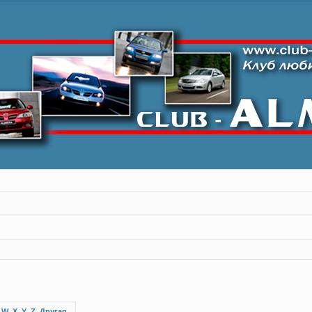
W
X
Y
Z
Другая