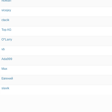
Nokian
vicejey
ctacik
Top AG
O*Larry
vb
Ada999
Max
Евгений
slavik