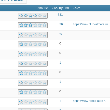
Звание
Сообщения
Сайт
731
526
https://www.club-almera.ru
49
0
0
1
0
1
0
1
https://www.orbita-auto.ru