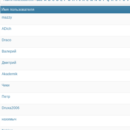
Имя пользователя
mazzy
ADich
Draco
Валерий
Дмитрий
Akademik
Чики
Петр
Druxa2006
нахимыч