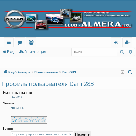
Поис
Р
с
о
ол
хо
ег
Вход
Регистрация
ы
ру
ьз
д
ис
лк
м
ов
тр
П
Клуб Алмера
Пользователи
Danil283
о
и
ы
ат
ац
Профиль пользователя Danil283
и
ел
ия
с
Имя пользователя:
Danil283
и
к
Звание:
Новичок
Группы: