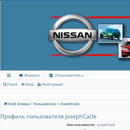
Форумы
Пользователи
с
Поиск
Вход
Регистрация
ы
лк
Клуб Алмера
Пользователи
JosephCacle
и
Профиль пользователя JosephCacle
Имя пользователя:
JosephCacle