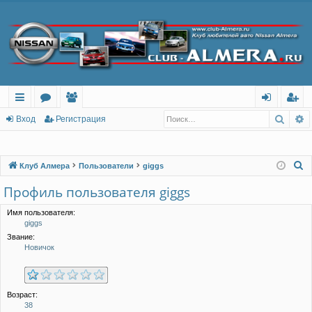
Поис
Р
с
о
ол
хо
ег
Вход
Регистрация
ы
ру
ьз
д
ис
лк
м
ов
тр
П
Клуб Алмера
Пользователи
giggs
о
и
ы
ат
ац
Профиль пользователя giggs
и
ел
ия
с
Имя пользователя:
giggs
и
к
Звание:
Новичок
Возраст:
38