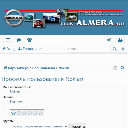
Поис
Р
с
о
ол
хо
ег
Вход
Регистрация
ы
ру
ьз
д
ис
лк
м
ов
тр
П
Клуб Алмера
Пользователи
Nokian
о
и
ы
ат
ац
Профиль пользователя Nokian
и
ел
ия
с
Имя пользователя:
Nokian
и
к
Звание:
Новичок
Группы: