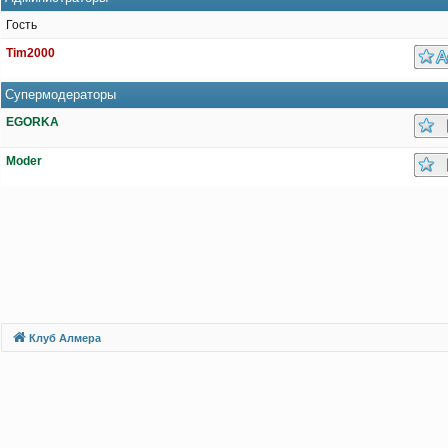
Гость
Tim2000
Супермодераторы
EGORKA
Moder
Клуб Алмера