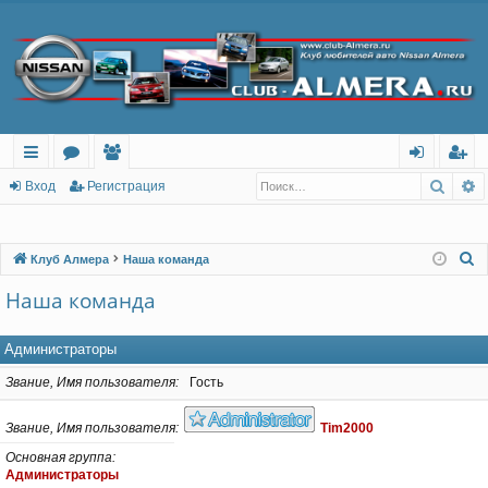
Поис
Р
с
о
ол
хо
ег
Вход
Регистрация
ы
ру
ьз
д
ис
лк
м
ов
тр
П
Клуб Алмера
Наша команда
о
и
ы
ат
ац
Наша команда
и
ел
ия
с
Администраторы
и
к
Звание, Имя пользователя
Гость
Звание, Имя пользователя
Tim2000
Основная группа
Администраторы