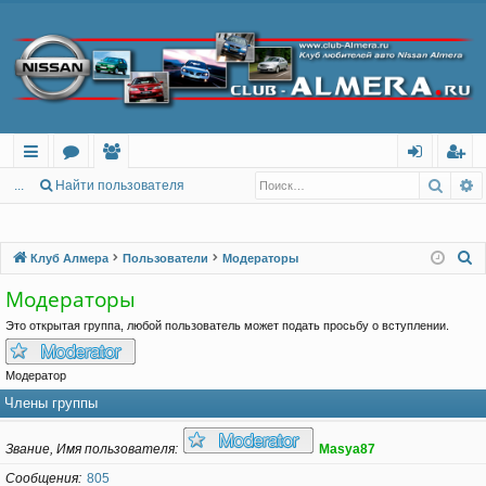
Поис
Р
с
о
ол
хо
ег
...
Найти пользователя
ы
ру
ьз
д
ис
лк
м
ов
тр
П
Клуб Алмера
Пользователи
Модераторы
о
и
ы
ат
ац
Модераторы
и
ел
ия
Это открытая группа, любой пользователь может подать просьбу о вступлении.
с
и
к
Модератор
Члены группы
Звание, Имя пользователя
Masya87
Сообщения
805