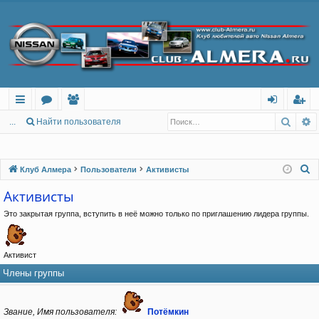
Поис
Р
с
о
ол
хо
ег
...
Найти пользователя
ы
ру
ьз
д
ис
лк
м
ов
тр
П
Клуб Алмера
Пользователи
Активисты
о
и
ы
ат
ац
Активисты
и
ел
ия
Это закрытая группа, вступить в неё можно только по приглашению лидера группы.
с
и
к
Активист
Члены группы
Звание, Имя пользователя
Потёмкин